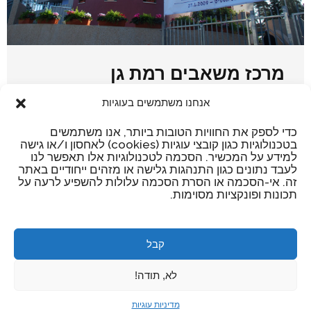
מרכז משאבים רמת גן
אנחנו משתמשים בעוגיות
המשך קריאה
כדי לספק את החוויות הטובות ביותר, אנו משתמשים
בטכנולוגיות כגון קובצי עוגיות (cookies) לאחסון ו/או גישה
למידע על המכשיר. הסכמה לטכנולוגיות אלו תאפשר לנו
לעבד נתונים כגון התנהגות גלישה או מזהים ייחודיים באתר
זה. אי-הסכמה או הסרת הסכמה עלולות להשפיע לרעה על
תכונות ופונקציות מסוימות.
קבל
0547511186
מדיניות פרטיות
|
הצהרת נגישות
לא, תודה!
Copyright © 2015. All Rights Reserved.
Developped by
EOI Web Like This!
מדיניות עוגיות